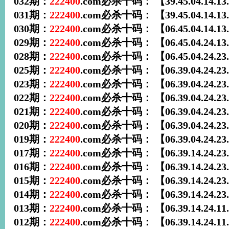
032期：
222400
.com必杀十码： 【39.45.04
.14.13
031期：
222400
.com必杀十码： 【39.45.04
.14.13
030期：
222400
.com必杀十码： 【06.45.04
.14.13
029期：
222400
.com必杀十码： 【06.45.04
.24.13
028期：
222400
.com必杀十码： 【06.45.04
.24.23
025期：
222400
.com必杀十码： 【06.39.04
.24.23
023期：
222400
.com必杀十码： 【06.39.04
.24.23
022期：
222400
.com必杀十码： 【06.39.04
.24.23
021期：
222400
.com必杀十码： 【06.39.04
.24.23
020期：
222400
.com必杀十码： 【06.39.04
.24.23
019期：
222400
.com必杀十码： 【06.39.04
.24.23
017期：
222400
.com必杀十码： 【06.39.14
.24.23
016期：
222400
.com必杀十码： 【06.39.14
.24.23
015期：
222400
.com必杀十码： 【06.39.14
.24.23
014期：
222400
.com必杀十码： 【06.39.14
.24.23
013期：
222400
.com必杀十码： 【06.39.14
.24.11
012期：
222400
.com必杀十码： 【06.39.14
.24.11