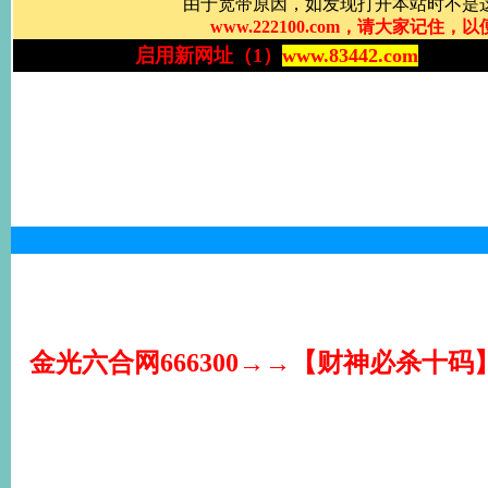
金光六合网666300→→【财神必杀十