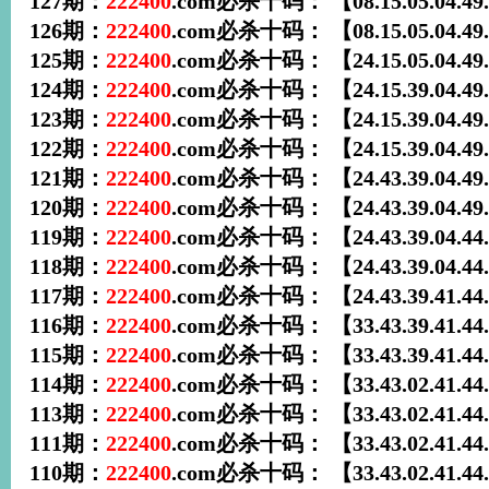
127期：
222400
.com必杀十码： 【08.15.05.04.49.07
126期：
222400
.com必杀十码： 【08.15.05.04.49.07
125期：
222400
.com必杀十码： 【24.15.05.04.49.07
124期：
222400
.com必杀十码： 【24.15.39.04.49.07
123期：
222400
.com必杀十码： 【24.15.39.04.49.07
122期：
222400
.com必杀十码： 【24.15.39.04.49.12
121期：
222400
.com必杀十码： 【24.43.39.04.49.12
120期：
222400
.com必杀十码： 【24.43.39.04.49.12
119期：
222400
.com必杀十码： 【24.43.39.04.44.12
118期：
222400
.com必杀十码： 【24.43.39.04.44.12
117期：
222400
.com必杀十码： 【24.43.39.41.44.12
116期：
222400
.com必杀十码： 【33.43.39.41.44.12
115期：
222400
.com必杀十码： 【33.43.39.41.44.12
114期：
222400
.com必杀十码： 【33.43.02.41.44.12
113期：
222400
.com必杀十码： 【33.43.02.41.44.12
111期：
222400
.com必杀十码： 【33.43.02.41.44.03
110期：
222400
.com必杀十码： 【33.43.02.41.44.03