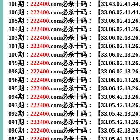
108期：
222400
.com必杀十码： 【33.43.02.41.44.03
106期：
222400
.com必杀十码： 【33.06.02.41.44.03
105期：
222400
.com必杀十码： 【33.06.02.41.26.03
104期：
222400
.com必杀十码： 【33.06.02.41.26.03
103期：
222400
.com必杀十码： 【33.06.02.13.26.03
101期：
222400
.com必杀十码： 【33.06.02.13.26.03
100期：
222400
.com必杀十码： 【33.06.02.13.26.03
099期：
222400
.com必杀十码： 【33.06.02.13.26.03
098期：
222400
.com必杀十码： 【33.06.02.13.26.03
096期：
222400
.com必杀十码： 【33.06.02.13.26.03
095期：
222400
.com必杀十码： 【33.06.42.13.26.03
094期：
222400
.com必杀十码： 【33.06.42.13.26.03
093期：
222400
.com必杀十码： 【33.05.42.13.26.03
092期：
222400
.com必杀十码： 【33.05.42.13.26.03
091期：
222400
.com必杀十码： 【33.05.42.13.26.32
090期：
222400
.com必杀十码： 【33.05.42.13.26.32
089期：
222400
.com必杀十码： 【33.05.42.13.15.32