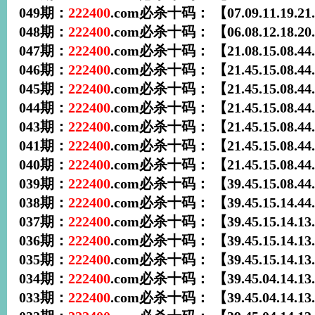
049期：
222400
.com必杀十码： 【07.09.11.19.21.23
048期：
222400
.com必杀十码： 【06.08.12.18.20.
047期：
222400
.com必杀十码： 【21.08.15.08.44.
046期：
222400
.com必杀十码： 【21.45.15
.08.44
045期：
222400
.com必杀十码： 【21.45.15
.08.44
044期：
222400
.com必杀十码： 【21.45.15
.08.44
043期：
222400
.com必杀十码： 【21.45.15
.08.44
041期：
222400
.com必杀十码： 【21.45.15
.08.44
040期：
222400
.com必杀十码： 【21.45.15
.08.44
039期：
222400
.com必杀十码： 【39.45.15
.08.44
038期：
222400
.com必杀十码： 【39.45.15
.14.44
037期：
222400
.com必杀十码： 【39.45.15
.14.13
036期：
222400
.com必杀十码： 【39.45.15
.14.13
035期：
222400
.com必杀十码： 【39.45.15
.14.13
034期：
222400
.com必杀十码： 【39.45.04
.14.13
033期：
222400
.com必杀十码： 【39.45.04
.14.13