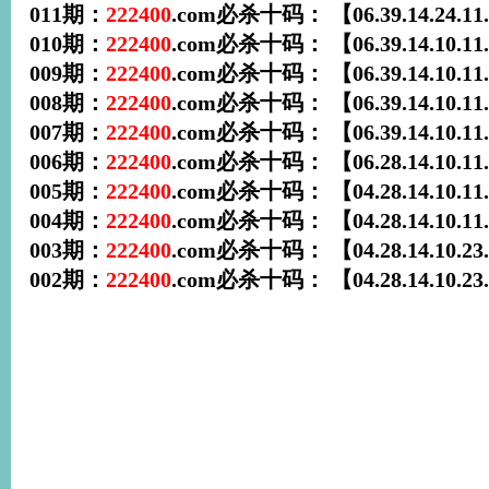
011期：
222400
.com必杀十码： 【06.39.14
.24.11
010期：
222400
.com必杀十码： 【06.39.14
.10.11
009期：
222400
.com必杀十码： 【06.39.14
.10.11
008期：
222400
.com必杀十码： 【06.39.14
.10.11
007期：
222400
.com必杀十码： 【06.39.14
.10.11
006期：
222400
.com必杀十码： 【06.28.14
.10.11
005期：
222400
.com必杀十码： 【04.28.14
.10.11
004期：
222400
.com必杀十码： 【04.28.14
.10.11
003期：
222400
.com必杀十码： 【04.28.14
.10.23
002期：
222400
.com必杀十码： 【04.28.14
.10.23