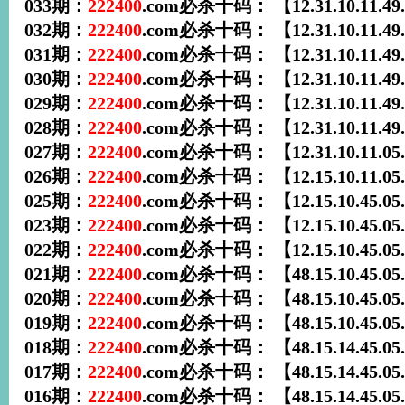
033期：
222400
.com必杀十码： 【12.31.10.11.49.34
032期：
222400
.com必杀十码： 【12.31.10.11.49.34
031期：
222400
.com必杀十码： 【12.31.10.11.49.34
030期：
222400
.com必杀十码： 【12.31.10.11.49.34
029期：
222400
.com必杀十码： 【12.31.10.11.49.34
028期：
222400
.com必杀十码： 【12.31.10.11.49.20
027期：
222400
.com必杀十码： 【12.31.10.11.05.20
026期：
222400
.com必杀十码： 【12.15.10.11.05.20
025期：
222400
.com必杀十码： 【12.15.10.45.05.20
023期：
222400
.com必杀十码： 【12.15.10.45.05.20
022期：
222400
.com必杀十码： 【12.15.10.45.05.20
021期：
222400
.com必杀十码： 【48.15.10.45.05.20
020期：
222400
.com必杀十码： 【48.15.10.45.05.20
019期：
222400
.com必杀十码： 【48.15.10.45.05.20
018期：
222400
.com必杀十码： 【48.15.14.45.05.20
017期：
222400
.com必杀十码： 【48.15.14.45.05.20
016期：
222400
.com必杀十码： 【48.15.14.45.05.46