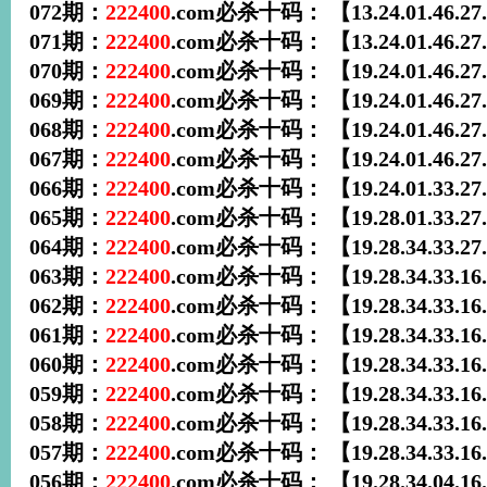
072期：
222400
.com必杀十码： 【13.24.01.46.27.46
071期：
222400
.com必杀十码： 【13.24.01.46.27.46
070期：
222400
.com必杀十码： 【19.24.01.46.27.46
069期：
222400
.com必杀十码： 【19.24.01.46.27.46
068期：
222400
.com必杀十码： 【19.24.01.46.27.46
067期：
222400
.com必杀十码： 【19.24.01.46.27.46
066期：
222400
.com必杀十码： 【19.24.01.33.27.46
065期：
222400
.com必杀十码： 【19.28.01.33.27.46
064期：
222400
.com必杀十码： 【19.28.34.33.27.46
063期：
222400
.com必杀十码： 【19.28.34.33.16.46
062期：
222400
.com必杀十码： 【19.28.34.33.16.46
061期：
222400
.com必杀十码： 【19.28.34.33.16.02
060期：
222400
.com必杀十码： 【19.28.34.33.16.02
059期：
222400
.com必杀十码： 【19.28.34.33.16.02
058期：
222400
.com必杀十码： 【19.28.34.33.16.02
057期：
222400
.com必杀十码： 【19.28.34.33.16.02
056期：
222400
.com必杀十码： 【19.28.34.04.16.02