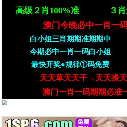
高级２肖100%准
３肖
澳门今晚必中一肖一码
白小姐三肖期期准期期中
今期必中一肖一码白小姐
最快开奖●规律①码免费
天天草天天干→天天操天
澳门一肖一码期期必准