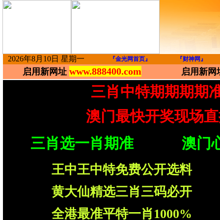
2026年8月10日 星期一
『金光网首页』
『财神网』
www.888400.com
启用新网址
启用新网
三肖中特期期期期准
澳门最快开奖现场直
三肖选一肖期准
澳门
王中王中特免费公开选料
黄大仙精选三肖三码必开
全港最准平特一肖1000%