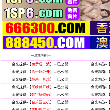
---[主題內容]---
金光提供-【
免费送二波
】→已公開!
金光精选-
金光提供-【
杀十码公开
】→已公開!
金光精选-
金光提供-【
绝杀一肖准
】→已公開!
金光精选-
金光提供-【
买啥就开啥
】→已公開!
金光精选-
金光提供-【
数字解特码
】→已公開!
金光精选-
金光提供-【
金乐园玄机
】→已公開!
金光精选-
金光提供-【
夜明珠二尾
】→已公開!
金光精选-